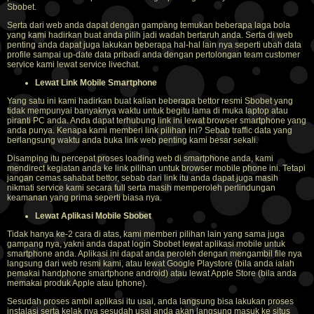
Sbobet.
Serta dari web anda dapat dengan gampang temukan beberapa laga bola
yang kami hadirkan buat anda pilih jadi wadah bertaruh anda. Serta di web
penting anda dapat juga lakukan beberapa hal-hal lain nya seperti ubah data
profile sampai up-date data pribadi anda dengan pertolongan team customer
service kami lewat service livechat.
Lewat Link Mobile Smartphone
Yang satu ini kami hadirkan buat kalian beberapa bettor resmi Sbobet yang
tidak mempunyai banyaknya waktu untuk begitu lama di muka laptop atau
piranti PC anda. Anda dapat terhubung link ini lewat browser smartphone yang
anda punya. Kenapa kami memberi link pilihan ini? Sebab traffic data yang
berlangsung waktu anda buka link web penting kami besar sekali.
Disamping itu percepat proses loading web di smartphone anda, kami
mendirect kegiatan anda ke link pilihan untuk browser mobile phone ini. Tetapi
jangan cemas sahabat bettor, sebab dari link itu anda dapat juga masih
nikmati service kami secara full serta masih memperoleh perlindungan
keamanan yang prima seperti biasa nya.
Lewat Aplikasi Mobile Sbobet
Tidak hanya ke-2 cara di atas, kami memberi pilihan lain yang sama juga
gampang nya, yakni anda dapat login Sbobet lewat aplikasi mobile untuk
smartphone anda. Aplikasi ini dapat anda peroleh dengan mengambil file nya
langsung dari web resmi kami, atau lewat Google Playstore (bila anda ialah
pemakai handphone smartphone android) atau lewat Apple Store (bila anda
memakai produk Apple atau Iphone).
Sesudah proses ambil aplikasi itu usai, anda langsung bisa lakukan proses
instalasi serta kelak nya sesudah usai anda akan langsung masuk ke situs